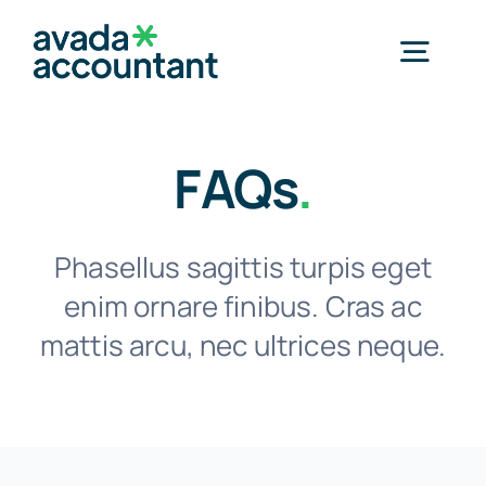
Skip
to
Togg
content
Navig
Home
FAQs
.
Services
Phasellus sagittis turpis eget
enim ornare finibus. Cras ac
Industries
mattis arcu, nec ultrices neque.
Resources
About Us