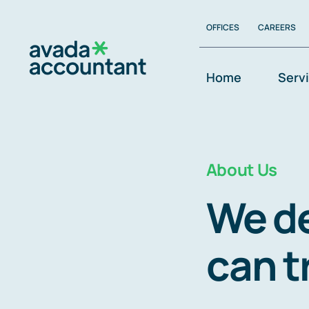
Skip
OFFICES
CAREERS
to
content
Home
Serv
About Us
We de
can t