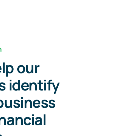
n
lp our
s identify
 business
inancial