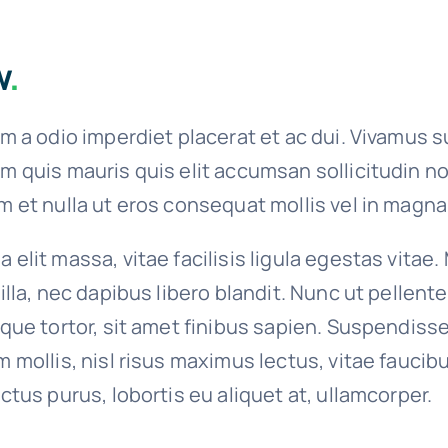
w
.
um a odio imperdiet placerat et ac dui. Vivamus s
m quis mauris quis elit accumsan sollicitudin n
m et nulla ut eros consequat mollis vel in magna
 elit massa, vitae facilisis ligula egestas vitae.
gilla, nec dapibus libero blandit. Nunc ut pellen
ique tortor, sit amet finibus sapien. Suspendiss
m mollis, nisl risus maximus lectus, vitae faucib
ectus purus, lobortis eu aliquet at, ullamcorper.