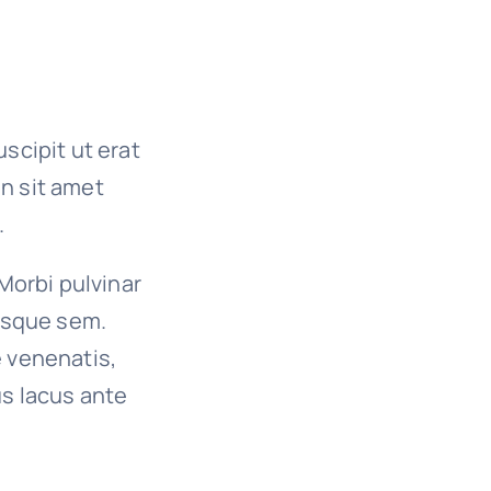
uscipit ut erat
on sit amet
.
 Morbi pulvinar
tesque sem.
e venenatis,
us lacus ante