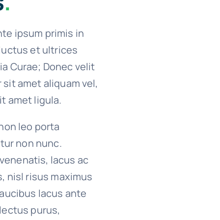
s
.
te ipsum primis in
luctus et ultrices
ia Curae; Donec velit
 sit amet aliquam vel,
t amet ligula.
 non leo porta
citur non nunc.
venenatis, lacus ac
s, nisl risus maximus
 faucibus lacus ante
 lectus purus,