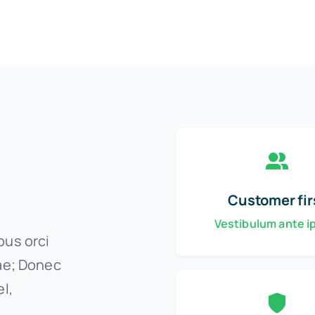
Customer fir
Vestibulum ante 
bus orci
rae; Donec
l,