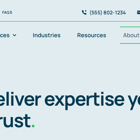
(555) 802-1234
FAQS
ices
Industries
Resources
About
liver expertise 
rust
.