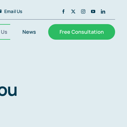
Email Us
 Us
News
Free Consultation
you