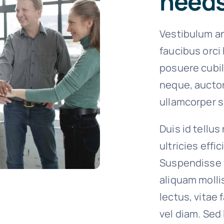
need
Vestibulum an
faucibus orci 
posuere cubil
neque, auctor
ullamcorper si
Duis id tellus
ultricies effi
Suspendisse 
aliquam molli
lectus, vitae
vel diam. Sed