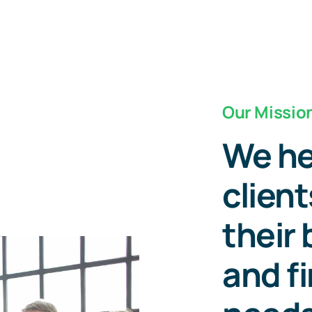
Our Missio
We he
client
their
and f