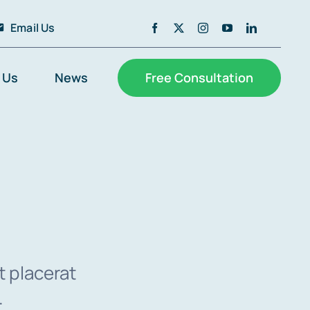
Email Us
 Us
News
Free Consultation
t placerat
.